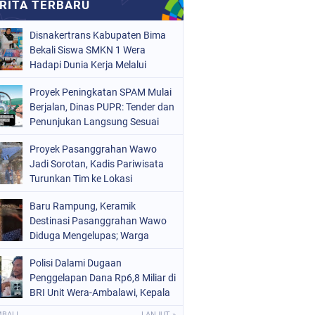
Disnakertrans Kabupaten Bima
Bekali Siswa SMKN 1 Wera
Hadapi Dunia Kerja Melalui
Bimbingan Jabatan
Proyek Peningkatan SPAM Mulai
Berjalan, Dinas PUPR: Tender dan
Penunjukan Langsung Sesuai
Aturan
Proyek Pasanggrahan Wawo
Jadi Sorotan, Kadis Pariwisata
Turunkan Tim ke Lokasi
Baru Rampung, Keramik
Destinasi Pasanggrahan Wawo
Diduga Mengelupas; Warga
Soroti Kualitas Proyek Rp219,7
Polisi Dalami Dugaan
Juta
Penggelapan Dana Rp6,8 Miliar di
BRI Unit Wera-Ambalawi, Kepala
Unit Bantah Tudingan Kuasa
MBALI
LANJUT »