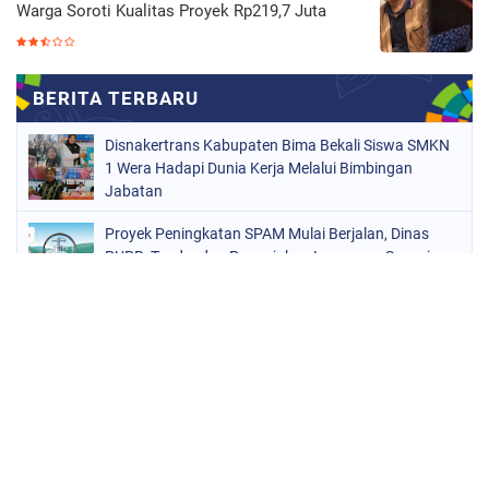
Warga Soroti Kualitas Proyek Rp219,7 Juta
Disnakertrans Kabupaten Bima Bekali Siswa SMKN
1 Wera Hadapi Dunia Kerja Melalui Bimbingan
Jabatan
Proyek Peningkatan SPAM Mulai Berjalan, Dinas
PUPR: Tender dan Penunjukan Langsung Sesuai
Aturan
Proyek Pasanggrahan Wawo Jadi Sorotan, Kadis
Pariwisata Turunkan Tim ke Lokasi
Baru Rampung, Keramik Destinasi Pasanggrahan
Wawo Diduga Mengelupas; Warga Soroti Kualitas
Proyek Rp219,7 Juta