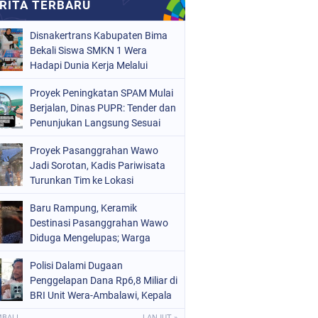
Disnakertrans Kabupaten Bima
Bekali Siswa SMKN 1 Wera
Hadapi Dunia Kerja Melalui
Bimbingan Jabatan
Proyek Peningkatan SPAM Mulai
Berjalan, Dinas PUPR: Tender dan
Penunjukan Langsung Sesuai
Aturan
Proyek Pasanggrahan Wawo
Jadi Sorotan, Kadis Pariwisata
Turunkan Tim ke Lokasi
Baru Rampung, Keramik
Destinasi Pasanggrahan Wawo
Diduga Mengelupas; Warga
Soroti Kualitas Proyek Rp219,7
Polisi Dalami Dugaan
Juta
Penggelapan Dana Rp6,8 Miliar di
BRI Unit Wera-Ambalawi, Kepala
Unit Bantah Tudingan Kuasa
MBALI
LANJUT »