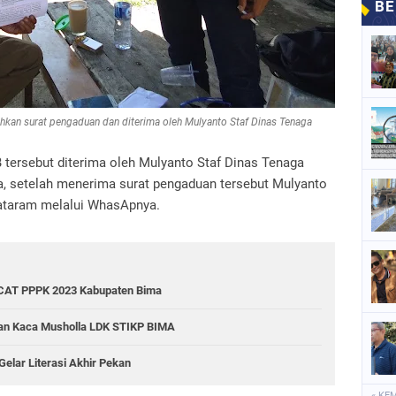
an surat pengaduan dan diterima oleh Mulyanto Staf Dinas Tenaga
ersebut diterima oleh Mulyanto Staf Dinas Tenaga
a, setelah menerima surat pengaduan tersebut Mulyanto
ataram melalui WhasApnya.
 CAT PPPK 2023 Kabupaten Bima
ran Kaca Musholla LDK STIKP BIMA
Gelar Literasi Akhir Pekan
« KE