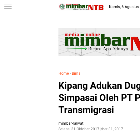
-->
Kamis, 6 Agustus
Home
›
Bima
Kipang Adukan Du
Simpasai Oleh PT P
Transmigrasi
mimbar-rakyat
Selasa, 31 Oktober 2017
Oktober 31, 2017