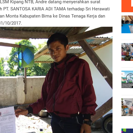
SM Kipang NTB, Andre datang menyerahkan surat
leh PT. SANTOSA KARIA ADI TAMA terhadap Sri Herawati
an Monta Kabupaten Bima ke Dinas Tenaga Kerja dan
31/10/2017.