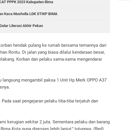
 CAT PPPK 2023 Kabupaten Bima
ran Kaca Musholla LDK STIKP BIMA
Gelar Literasi Akhir Pekan
at korban hendak pulang ke rumah bersama temannya dari
n Rontu. Di jalan yang biasa dilalui kendaraan besar,
h belakang. Korban dan pelaku sama-sama mengendarai
ku langsung mengambil paksa 1 Unit Hp Merk OPPO A37
snya.
 Pada saat pengejaran pelaku tiba-tiba terjatuh dan
ami kerugian sekitar 2 juta. Sementara pelaku dan barang
ima Kota guna diproses lebih lanjut," tutupnya. (Red)