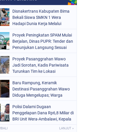
Disnakertrans Kabupaten Bima
Bekali Siswa SMKN 1 Wera
Hadapi Dunia Kerja Melalui
Bimbingan Jabatan
Proyek Peningkatan SPAM Mulai
Berjalan, Dinas PUPR: Tender dan
Penunjukan Langsung Sesuai
Aturan
Proyek Pasanggrahan Wawo
Jadi Sorotan, Kadis Pariwisata
Turunkan Tim ke Lokasi
Baru Rampung, Keramik
Destinasi Pasanggrahan Wawo
Diduga Mengelupas; Warga
Soroti Kualitas Proyek Rp219,7
Polisi Dalami Dugaan
Juta
Penggelapan Dana Rp6,8 Miliar di
BRI Unit Wera-Ambalawi, Kepala
Unit Bantah Tudingan Kuasa
MBALI
LANJUT »
Hukum Nasabah