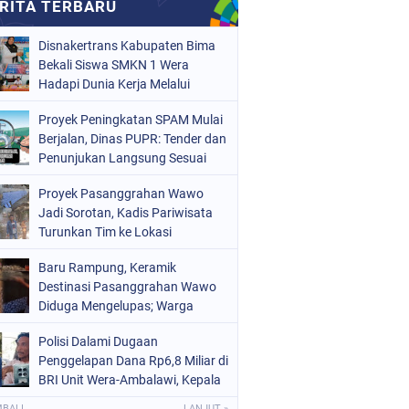
Disnakertrans Kabupaten Bima
Bekali Siswa SMKN 1 Wera
Hadapi Dunia Kerja Melalui
Bimbingan Jabatan
Proyek Peningkatan SPAM Mulai
Berjalan, Dinas PUPR: Tender dan
Penunjukan Langsung Sesuai
Aturan
Proyek Pasanggrahan Wawo
Jadi Sorotan, Kadis Pariwisata
Turunkan Tim ke Lokasi
Baru Rampung, Keramik
Destinasi Pasanggrahan Wawo
Diduga Mengelupas; Warga
Soroti Kualitas Proyek Rp219,7
Polisi Dalami Dugaan
Juta
Penggelapan Dana Rp6,8 Miliar di
BRI Unit Wera-Ambalawi, Kepala
Unit Bantah Tudingan Kuasa
MBALI
LANJUT »