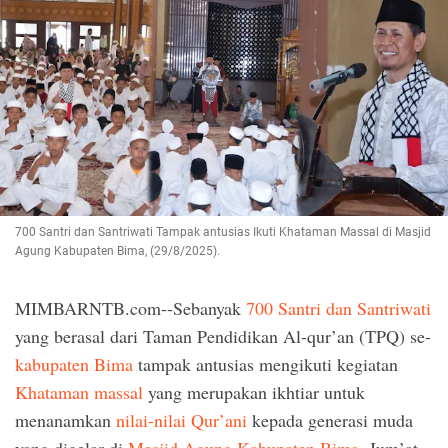
700 Santri dan Santriwati Tampak antusias Ikuti Khataman Massal di Masjid
Agung Kabupaten Bima, (29/8/2025).
MIMBARNTB.com--Sebanyak
700 Santri dan Santriwati
yang berasal dari Taman Pendidikan Al-qur’an (TPQ) se-
kabupaten Bima
tampak antusias mengikuti kegiatan
Khataman massal
yang merupakan ikhtiar untuk
menanamkan
nilai-nilai Qur’ani
kepada generasi muda
yang digelar di
Mesjid Agung Kabupaten Bima
, Jum’at