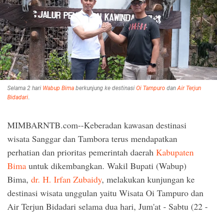
Selama 2 hari
Wabup Bima
berkunjung ke destinasi
Oi Tampuro
dan
Air Terjun
Bidadari
.
MIMBARNTB.com--Keberadan kawasan destinasi
wisata Sanggar dan Tambora terus mendapatkan
perhatian dan prioritas pemerintah daerah
Kabupaten
Bima
untuk dikembangkan. Wakil Bupati (Wabup)
Bima,
dr. H. Irfan Zubaidy
, melakukan kunjungan ke
destinasi wisata unggulan yaitu Wisata Oi Tampuro dan
Air Terjun Bidadari selama dua hari, Jum'at - Sabtu (22 -