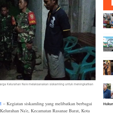
arga Kelurahan Na'e melaksanakan siskamling untuk meningkatkan
M
– Kegiatan siskamling yang melibatkan berbagai
Huku
 Kelurahan Na'e, Kecamatan Rasanae Barat, Kota