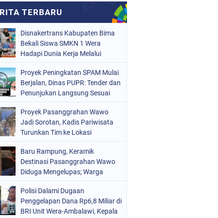
Disnakertrans Kabupaten Bima
Bekali Siswa SMKN 1 Wera
Hadapi Dunia Kerja Melalui
Bimbingan Jabatan
Proyek Peningkatan SPAM Mulai
Berjalan, Dinas PUPR: Tender dan
Penunjukan Langsung Sesuai
Aturan
Proyek Pasanggrahan Wawo
Jadi Sorotan, Kadis Pariwisata
Turunkan Tim ke Lokasi
Baru Rampung, Keramik
Destinasi Pasanggrahan Wawo
Diduga Mengelupas; Warga
Soroti Kualitas Proyek Rp219,7
Polisi Dalami Dugaan
Juta
Penggelapan Dana Rp6,8 Miliar di
BRI Unit Wera-Ambalawi, Kepala