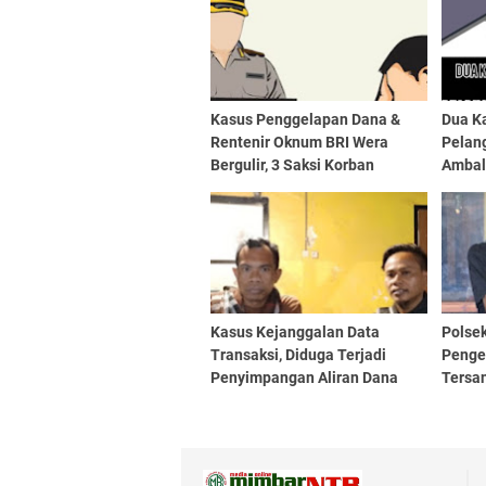
Kasus Penggelapan Dana &
Dua K
Rentenir Oknum BRI Wera
Pelang
Bergulir, 3 Saksi Korban
Ambala
Diperiksa
Masih
Kasus Kejanggalan Data
Polse
Transaksi, Diduga Terjadi
Penge
Penyimpangan Aliran Dana
Tersan
Sabu