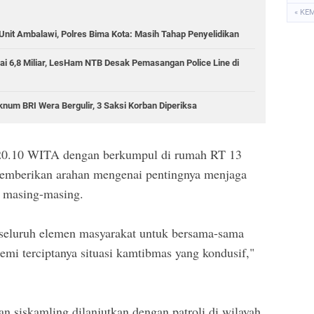
« KE
Unit Ambalawi, Polres Bima Kota: Masih Tahap Penyelidikan
ai 6,8 Miliar, LesHam NTB Desak Pemasangan Police Line di
num BRI Wera Bergulir, 3 Saksi Korban Diperiksa
 20.10 WITA dengan berkumpul di rumah RT 13
emberikan arahan mengenai pentingnya menjaga
h masing-masing.
 seluruh elemen masyarakat untuk bersama-sama
mi terciptanya situasi kamtibmas yang kondusif,"
n siskamling dilanjutkan dengan patroli di wilayah