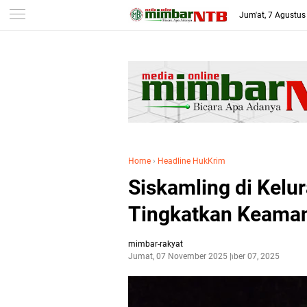
-->
Jum'at, 7 Agustus
Home
›
Headline HukKrim
Siskamling di Kelu
Tingkatkan Keama
mimbar-rakyat
Jumat, 07 November 2025
November 07, 2025