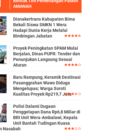
Bentuk Tim Pemenangan Paslon
AMANAH
Disnakertrans Kabupaten Bima
Bekali Siswa SMKN 1 Wera
Hadapi Dunia Kerja Melalui
Bimbingan Jabatan
Proyek Peningkatan SPAM Mulai
Berjalan, Dinas PUPR: Tender dan
Penunjukan Langsung Sesuai
Aturan
Baru Rampung, Keramik Destinasi
Pasanggrahan Wawo Diduga
Mengelupas; Warga Soroti
Kualitas Proyek Rp219,7 Juta
Polisi Dalami Dugaan
Penggelapan Dana Rp6,8 Miliar di
BRI Unit Wera-Ambalawi, Kepala
Unit Bantah Tudingan Kuasa
m Nasabah