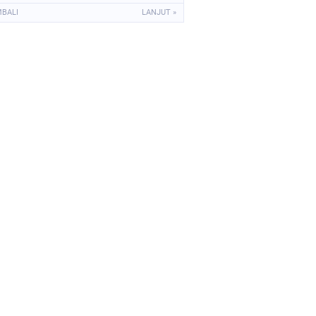
Unit Bantah Tudingan Kuasa
MBALI
LANJUT »
Hukum Nasabah