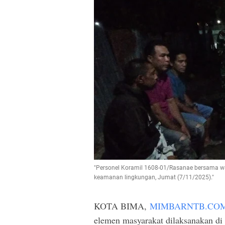
"Personel Koramil 1608-01/Rasanae bersama w
keamanan lingkungan, Jumat (7/11/2025)."
KOTA BIMA,
MIMBARNTB.CO
elemen masyarakat dilaksanakan di