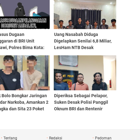
asus Dugaan
Uang Nasabah Diduga
garan di BRI Unit
Digelapkan Senilai 6,8 Miliar,
wi, Polres Bima Kota:
LesHam NTB Desak
 Tahap Penyelidikan
Pemasangan Police Line di
Kantor BRI Unit Wera
k Bolo Bongkar Jaringan
Diperiksa Sebagai Pelapor,
dar Narkoba, Amankan 2
Suken Desak Polisi Panggil
gka dan Sita 23 Poket
Oknum BRI dan Rentenir
Diduga Hisap Keringat Petani
Tentang
Redaksi
Pedoman