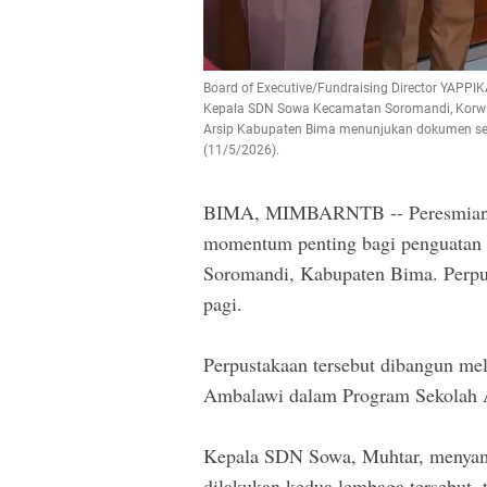
Board of Executive/Fundraising Director YAPPIKA
Kepala SDN Sowa Kecamatan Soromandi, Korwi
Arsip Kabupaten Bima menunjukan dokumen ser
(11/5/2026).
BIMA, MIMBARNTB -- Peresmian p
momentum penting bagi penguatan l
Soromandi, Kabupaten Bima. Perpus
pagi.
Perpustakaan tersebut dibangun m
Ambalawi dalam Program Sekolah
Kepala SDN Sowa, Muhtar, menyamp
dilakukan kedua lembaga tersebut, 