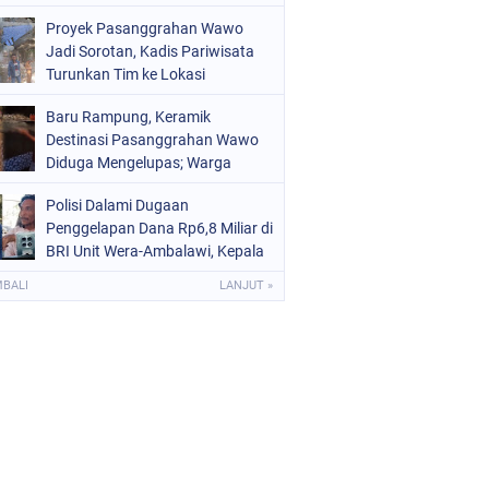
Aturan
Proyek Pasanggrahan Wawo
Jadi Sorotan, Kadis Pariwisata
Turunkan Tim ke Lokasi
Baru Rampung, Keramik
Destinasi Pasanggrahan Wawo
Diduga Mengelupas; Warga
Soroti Kualitas Proyek Rp219,7
Polisi Dalami Dugaan
Juta
Penggelapan Dana Rp6,8 Miliar di
BRI Unit Wera-Ambalawi, Kepala
Unit Bantah Tudingan Kuasa
MBALI
LANJUT »
Hukum Nasabah