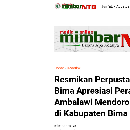
-->
Jum'at, 7 Agustus
Home
›
Headline
Resmikan Perpust
Bima Apresiasi Pe
Ambalawi Mendoron
di Kabupaten Bima
mimbar-rakyat