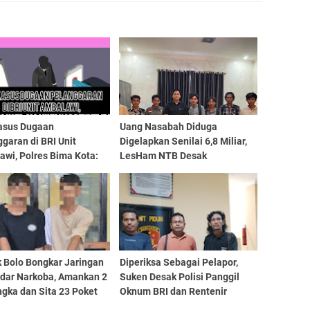
asus Dugaan
Uang Nasabah Diduga
garan di BRI Unit
Digelapkan Senilai 6,8 Miliar,
wi, Polres Bima Kota:
LesHam NTB Desak
 Tahap Penyelidikan
Pemasangan Police Line di
Kantor BRI Unit Wera
k Bolo Bongkar Jaringan
Diperiksa Sebagai Pelapor,
dar Narkoba, Amankan 2
Suken Desak Polisi Panggil
gka dan Sita 23 Poket
Oknum BRI dan Rentenir
Diduga Hisap Keringat Petani