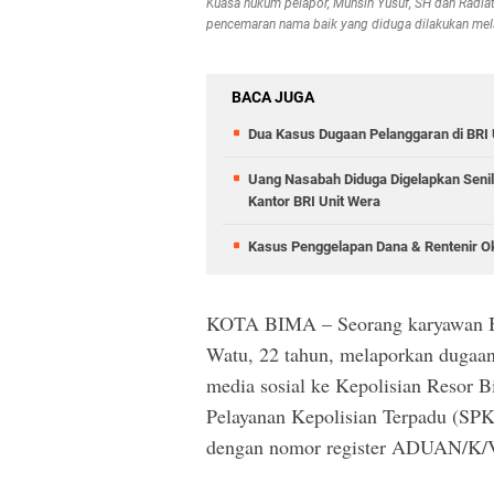
Kuasa hukum pelapor, Muhsin Yusuf, SH dan Radia
pencemaran nama baik yang diduga dilakukan mela
BACA JUGA
Dua Kasus Dugaan Pelanggaran di BRI 
Uang Nasabah Diduga Digelapkan Senil
Kantor BRI Unit Wera
Kasus Penggelapan Dana & Rentenir Ok
KOTA BIMA – Seorang karyawan B
Watu, 22 tahun, melaporkan dugaan
media sosial ke Kepolisian Resor B
Pelayanan Kepolisian Terpadu (SPK
dengan nomor register ADUAN/K/