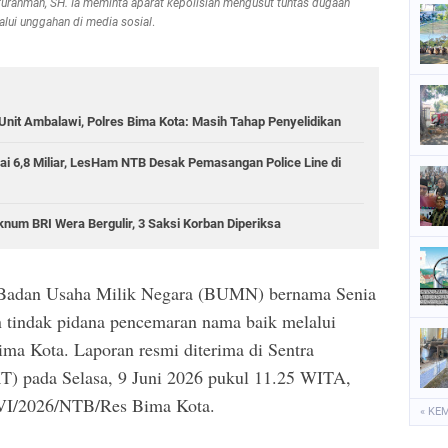
turahman, SH. Ia meminta aparat kepolisian mengusut tuntas dugaan
lui unggahan di media sosial
.
Unit Ambalawi, Polres Bima Kota: Masih Tahap Penyelidikan
ai 6,8 Miliar, LesHam NTB Desak Pemasangan Police Line di
num BRI Wera Bergulir, 3 Saksi Korban Diperiksa
adan Usaha Milik Negara (BUMN) bernama Senia
 tindak pidana pencemaran nama baik melalui
ima Kota. Laporan resmi diterima di Sentra
T) pada Selasa, 9 Juni 2026 pukul 11.25 WITA,
VI/2026/NTB/Res Bima Kota.
« KE