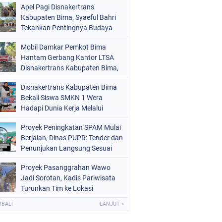
Apel Pagi Disnakertrans
Kabupaten Bima, Syaeful Bahri
Tekankan Pentingnya Budaya
Bersih
Mobil Damkar Pemkot Bima
Hantam Gerbang Kantor LTSA
Disnakertrans Kabupaten Bima,
Penyebab Masih Misterius
Disnakertrans Kabupaten Bima
Bekali Siswa SMKN 1 Wera
Hadapi Dunia Kerja Melalui
Bimbingan Jabatan
Proyek Peningkatan SPAM Mulai
Berjalan, Dinas PUPR: Tender dan
Penunjukan Langsung Sesuai
Aturan
Proyek Pasanggrahan Wawo
Jadi Sorotan, Kadis Pariwisata
Turunkan Tim ke Lokasi
MBALI
LANJUT »