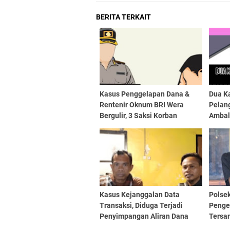
BERITA TERKAIT
Kasus Penggelapan Dana &
Dua K
Rentenir Oknum BRI Wera
Pelang
Bergulir, 3 Saksi Korban
Ambala
Diperiksa
Masih
Kasus Kejanggalan Data
Polse
Transaksi, Diduga Terjadi
Penge
Penyimpangan Aliran Dana
Tersan
Sabu