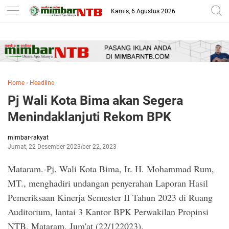
-->
Kamis, 6 Agustus 2026
Home
›
Headline
Pj Wali Kota Bima akan Segera
Menindaklanjuti Rekom BPK
mimbar-rakyat
Jumat, 22 Desember 2023
Desember 22, 2023
Mataram.-Pj. Wali Kota Bima, Ir. H. Mohammad Rum,
MT., menghadiri undangan penyerahan Laporan Hasil
Pemeriksaan Kinerja Semester II Tahun 2023 di Ruang
Auditorium, lantai 3 Kantor BPK Perwakilan Propinsi
NTB, Mataram, Jum'at (22/122023).