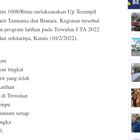
im 1608/Bima melaksanakan Uji Terampil
it Tamtama dan Bintara. Kegiatan tersebut
an program latihan pada Triwulan I TA 2022
n sekitarnya, Kamis (10/2/2022).
mum
ur tingkat
it yang telah
atihan
 di Triwulan
mampu
umum setiap
angka
l.
« KE