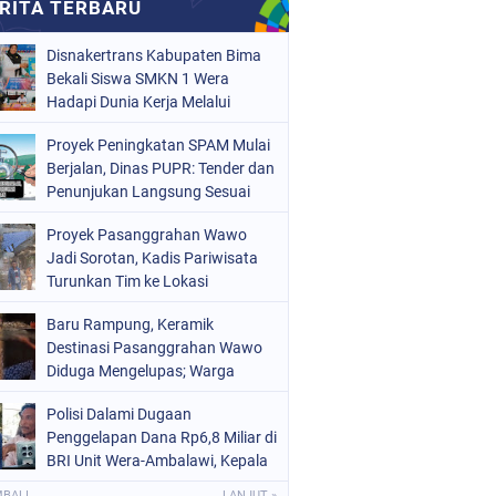
Disnakertrans Kabupaten Bima
Bekali Siswa SMKN 1 Wera
Hadapi Dunia Kerja Melalui
Bimbingan Jabatan
Proyek Peningkatan SPAM Mulai
Berjalan, Dinas PUPR: Tender dan
Penunjukan Langsung Sesuai
Aturan
Proyek Pasanggrahan Wawo
Jadi Sorotan, Kadis Pariwisata
Turunkan Tim ke Lokasi
Baru Rampung, Keramik
Destinasi Pasanggrahan Wawo
Diduga Mengelupas; Warga
Soroti Kualitas Proyek Rp219,7
Polisi Dalami Dugaan
Juta
Penggelapan Dana Rp6,8 Miliar di
BRI Unit Wera-Ambalawi, Kepala
Unit Bantah Tudingan Kuasa
MBALI
LANJUT »