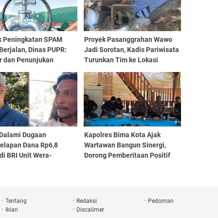
k Peningkatan SPAM
Proyek Pasanggrahan Wawo
Berjalan, Dinas PUPR:
Jadi Sorotan, Kadis Pariwisata
r dan Penunjukan
Turunkan Tim ke Lokasi
ung Sesuai Aturan
i Dalami Dugaan
Kapolres Bima Kota Ajak
elapan Dana Rp6,8
Wartawan Bangun Sinergi,
 di BRI Unit Wera-
Dorong Pemberitaan Positif
awi, Kepala Unit Bantah
Demi Kemajuan Daerah
gan Kuasa Hukum
bah
Tentang
Redaksi
Pedoman
Iklan
Discalimer