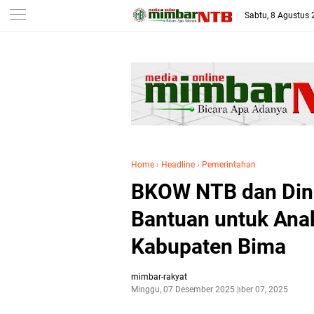
-->
Sabtu, 8 Agustus
Home
›
Headline
›
Pemerintahan
BKOW NTB dan Dina
Bantuan untuk Anak
Kabupaten Bima
mimbar-rakyat
Minggu, 07 Desember 2025
Desember 07, 2025