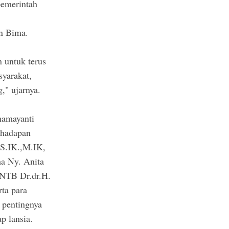
 pemerintah
n Bima.
 untuk terus
syarakat,
," ujarnya.
hamayanti
 hadapan
S.IK.,M.IK,
 Ny. Anita
 NTB Dr.dr.H.
ta para
 pentingnya
p lansia.