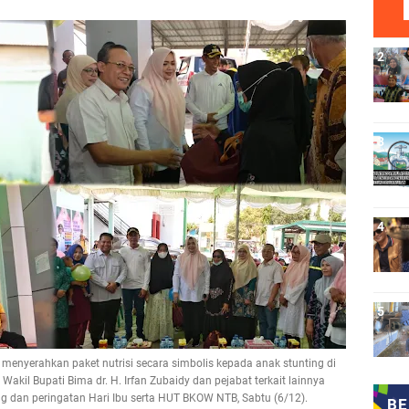
menyerahkan paket nutrisi secara simbolis kepada anak stunting di
il Bupati Bima dr. H. Irfan Zubaidy dan pejabat terkait lainnya
g dan peringatan Hari Ibu serta HUT BKOW NTB, Sabtu (6/12).