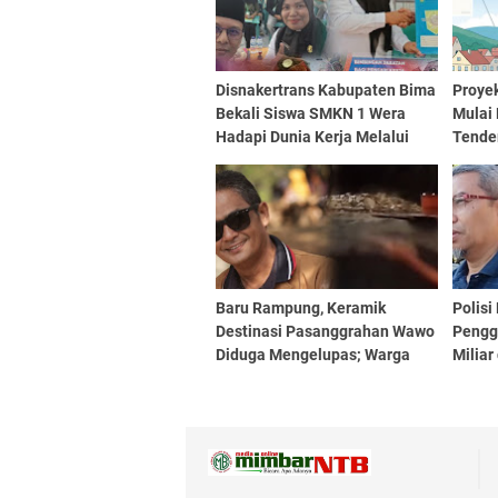
Disnakertrans Kabupaten Bima
Proye
Bekali Siswa SMKN 1 Wera
Mulai 
Hadapi Dunia Kerja Melalui
Tende
Bimbingan Jabatan
Langs
Baru Rampung, Keramik
Polis
Destinasi Pasanggrahan Wawo
Pengg
Diduga Mengelupas; Warga
Miliar
Soroti Kualitas Proyek Rp219,7
Ambal
Juta
Tudin
Nasa