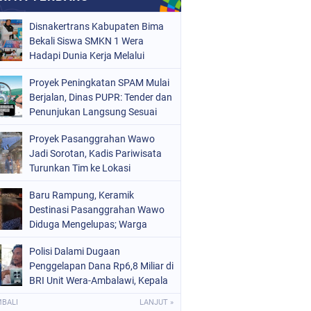
Disnakertrans Kabupaten Bima
Bekali Siswa SMKN 1 Wera
Hadapi Dunia Kerja Melalui
Bimbingan Jabatan
Proyek Peningkatan SPAM Mulai
Berjalan, Dinas PUPR: Tender dan
Penunjukan Langsung Sesuai
Aturan
Proyek Pasanggrahan Wawo
Jadi Sorotan, Kadis Pariwisata
Turunkan Tim ke Lokasi
Baru Rampung, Keramik
Destinasi Pasanggrahan Wawo
Diduga Mengelupas; Warga
Soroti Kualitas Proyek Rp219,7
Polisi Dalami Dugaan
Juta
Penggelapan Dana Rp6,8 Miliar di
BRI Unit Wera-Ambalawi, Kepala
Unit Bantah Tudingan Kuasa
MBALI
LANJUT »
Hukum Nasabah