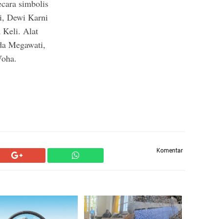
cara simbolis
i, Dewi Karni
 Keli. Alat
da Megawati,
Woha.
Komentar