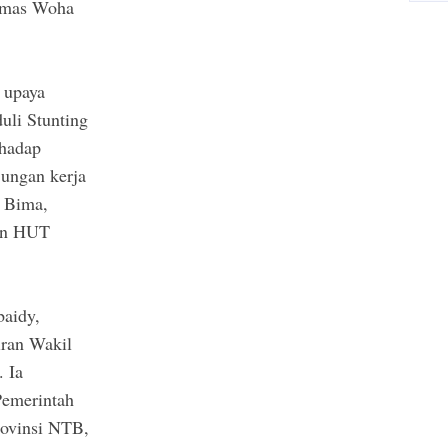
esmas Woha
 upaya
li Stunting
rhadap
ungan kerja
 Bima,
dan HUT
baidy,
iran Wakil
 Ia
Pemerintah
ovinsi NTB,