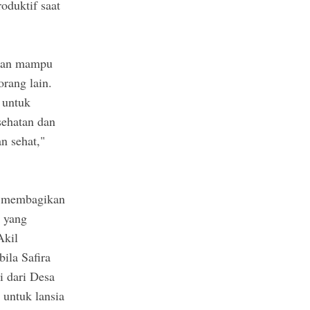
oduktif saat
akan mampu
orang lain.
a untuk
sehatan dan
n sehat,"
 membagikan
g yang
Akil
ila Safira
i dari Desa
 untuk lansia