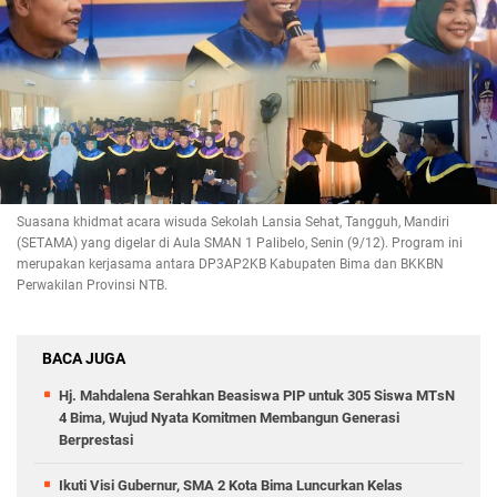
Suasana khidmat acara wisuda Sekolah Lansia Sehat, Tangguh, Mandiri
(SETAMA) yang digelar di Aula SMAN 1 Palibelo, Senin (9/12). Program ini
merupakan kerjasama antara DP3AP2KB Kabupaten Bima dan BKKBN
Perwakilan Provinsi NTB.
BACA JUGA
Hj. Mahdalena Serahkan Beasiswa PIP untuk 305 Siswa MTsN
4 Bima, Wujud Nyata Komitmen Membangun Generasi
Berprestasi
Ikuti Visi Gubernur, SMA 2 Kota Bima Luncurkan Kelas