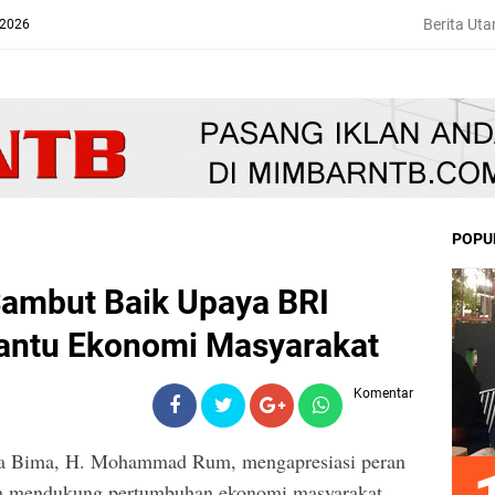
Berita Ut
 2026
POPU
Sambut Baik Upaya BRI
antu Ekonomi Masyarakat
Komentar
ota Bima, H. Mohammad Rum, mengapresiasi peran
am mendukung pertumbuhan ekonomi masyarakat