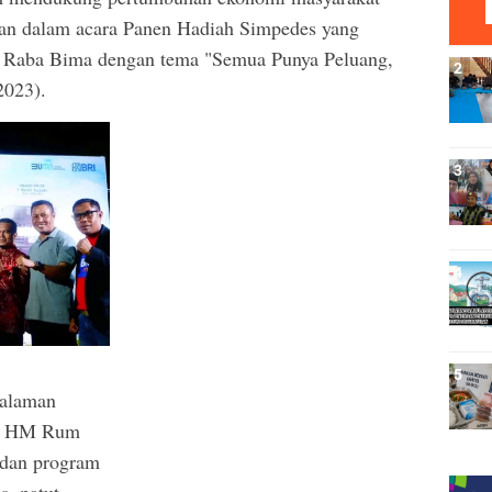
kan dalam acara Panen Hadiah Simpedes yang
ce Raba Bima dengan tema "Semua Punya Peluang,
2023).
Halaman
i, HM Rum
 dan program
s, patut