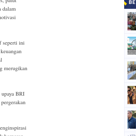
a dalam
otivasi
 seperti ini
 keuangan
l
ng merugikan
 upaya BRI
 pergerakan
menginspirasi
k berperan
« KE