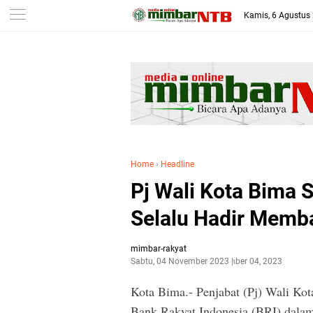
-->
Kamis, 6 Agustus
Home
›
Headline
Pj Wali Kota Bima 
Selalu Hadir Memb
mimbar-rakyat
Sabtu, 04 November 2023
November 04, 2023
Kota Bima.- Penjabat (Pj) Wali K
Bank Rakyat Indonesia (BRI) dal