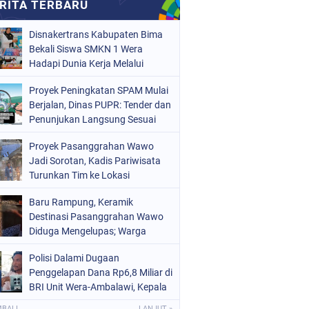
Disnakertrans Kabupaten Bima
Bekali Siswa SMKN 1 Wera
Hadapi Dunia Kerja Melalui
Bimbingan Jabatan
Proyek Peningkatan SPAM Mulai
Berjalan, Dinas PUPR: Tender dan
Penunjukan Langsung Sesuai
Aturan
Proyek Pasanggrahan Wawo
Jadi Sorotan, Kadis Pariwisata
Turunkan Tim ke Lokasi
Baru Rampung, Keramik
Destinasi Pasanggrahan Wawo
Diduga Mengelupas; Warga
Soroti Kualitas Proyek Rp219,7
Polisi Dalami Dugaan
Juta
Penggelapan Dana Rp6,8 Miliar di
BRI Unit Wera-Ambalawi, Kepala
Unit Bantah Tudingan Kuasa
MBALI
LANJUT »