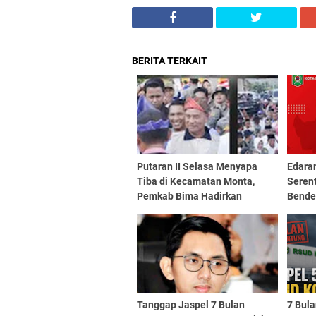
BERITA TERKAIT
Putaran II Selasa Menyapa
Edaran
Tiba di Kecamatan Monta,
Serent
Pemkab Bima Hadirkan
Bende
Pelayanan Hingga Serap
Sepan
Aspirasi Langsung
Tanggap Jaspel 7 Bulan
7 Bul