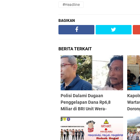
#Headline
BAGIKAN
BERITA TERKAIT
Polisi Dalami Dugaan
Kapol
Penggelapan Dana Rp6,8
Warta
Miliar di BRI Unit Wera-
Doron
Ambalawi, Kepala Unit Bantah
Demi 
Tudingan Kuasa Hukum
Nasabah