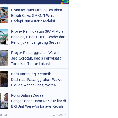
Disnakertrans Kabupaten Bima
Bekali Siswa SMKN 1 Wera
Hadapi Dunia Kerja Melalui
Bimbingan Jabatan
Proyek Peningkatan SPAM Mulai
Berjalan, Dinas PUPR: Tender dan
Penunjukan Langsung Sesuai
Aturan
Proyek Pasanggrahan Wawo
Jadi Sorotan, Kadis Pariwisata
Turunkan Tim ke Lokasi
Baru Rampung, Keramik
Destinasi Pasanggrahan Wawo
Diduga Mengelupas; Warga
Soroti Kualitas Proyek Rp219,7
Polisi Dalami Dugaan
Juta
Penggelapan Dana Rp6,8 Miliar di
BRI Unit Wera-Ambalawi, Kepala
Unit Bantah Tudingan Kuasa
MBALI
LANJUT »
Hukum Nasabah