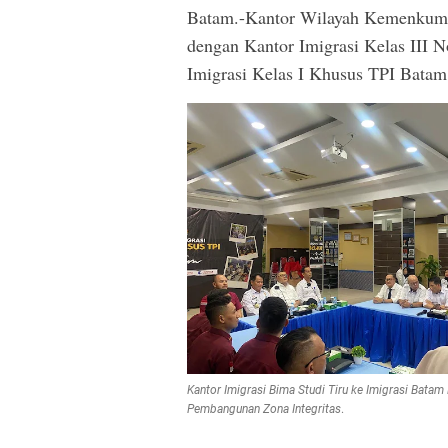
Batam.-Kantor Wilayah Kemenkumh
dengan Kantor Imigrasi Kelas III
Imigrasi Kelas I Khusus TPI Batam
Kantor Imigrasi Bima Studi Tiru ke Imigrasi Bata
Pembangunan Zona Integritas
.