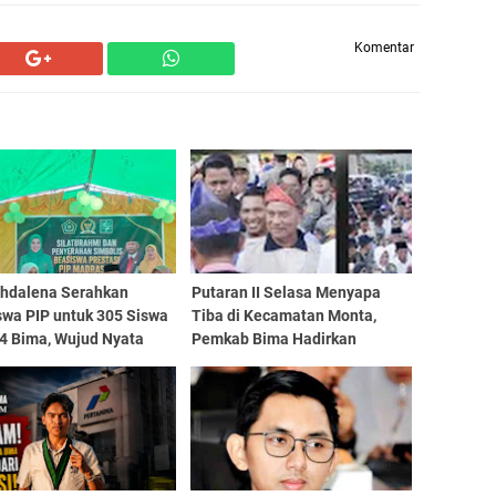
Komentar
ahdalena Serahkan
Putaran II Selasa Menyapa
swa PIP untuk 305 Siswa
Tiba di Kecamatan Monta,
4 Bima, Wujud Nyata
Pemkab Bima Hadirkan
tmen Membangun
Pelayanan Hingga Serap
si Berprestasi
Aspirasi Langsung