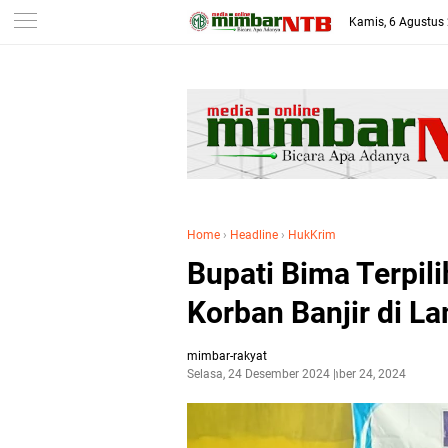
-->
Kamis, 6 Agustus
Home
›
Headline
›
HukKrim
Bupati Bima Terpil
Korban Banjir di L
mimbar-rakyat
Selasa, 24 Desember 2024
Desember 24, 2024