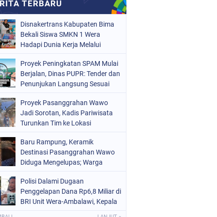
Disnakertrans Kabupaten Bima
Bekali Siswa SMKN 1 Wera
Hadapi Dunia Kerja Melalui
Bimbingan Jabatan
Proyek Peningkatan SPAM Mulai
Berjalan, Dinas PUPR: Tender dan
Penunjukan Langsung Sesuai
Aturan
Proyek Pasanggrahan Wawo
Jadi Sorotan, Kadis Pariwisata
Turunkan Tim ke Lokasi
Baru Rampung, Keramik
Destinasi Pasanggrahan Wawo
Diduga Mengelupas; Warga
Soroti Kualitas Proyek Rp219,7
Polisi Dalami Dugaan
Juta
Penggelapan Dana Rp6,8 Miliar di
BRI Unit Wera-Ambalawi, Kepala
Unit Bantah Tudingan Kuasa
MBALI
LANJUT »