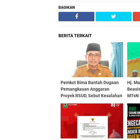
BAGIKAN
BERITA TERKAIT
Pemkot Bima Bantah Dugaan
Hj. M
Pemangkasan Anggaran
Beasi
Proyek RSUD, Sebut Kesalahan
MTsN 
Administratif Jadi Pemicu
Komi
Polemik
Genera