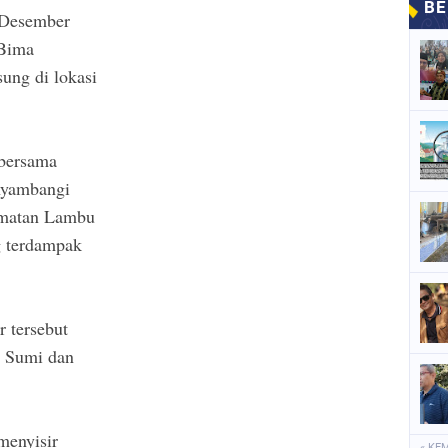
 Desember
 Bima
ung di lokasi
 bersama
nyambangi
amatan Lambu
g terdampak
 tersebut
a Sumi dan
enyisir
« KE