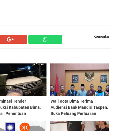
Komentar
ominasi Tender
Wali Kota Bima Terima
ruksi Kabupaten Bima,
Audiensi Bank Mandiri Taspen,
si: Penentuan
Buka Peluang Perluasan
ang Berdasarkan
Layanan Pensiunan ASN
n, Bukan Keanggotaan