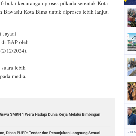
6 bukti kecurangan proses pilkada serentak Kota
h Bawaslu Kota Bima untuk diproses lebih lanjut.
t Jayadi
 di BAP oleh
 (2/12/2024).
suara lebih
i pada media,
Siswa SMKN 1 Wera Hadapi Dunia Kerja Melalui Bimbingan
« KE
lan, Dinas PUPR: Tender dan Penunjukan Langsung Sesuai