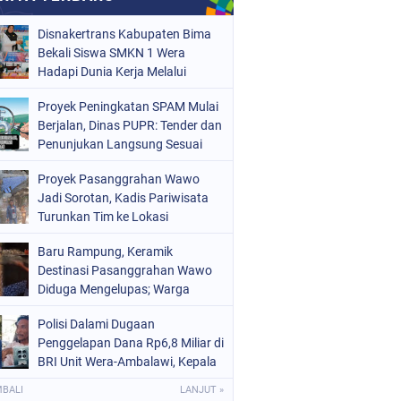
Disnakertrans Kabupaten Bima
Bekali Siswa SMKN 1 Wera
Hadapi Dunia Kerja Melalui
Bimbingan Jabatan
Proyek Peningkatan SPAM Mulai
Berjalan, Dinas PUPR: Tender dan
Penunjukan Langsung Sesuai
Aturan
Proyek Pasanggrahan Wawo
Jadi Sorotan, Kadis Pariwisata
Turunkan Tim ke Lokasi
Baru Rampung, Keramik
Destinasi Pasanggrahan Wawo
Diduga Mengelupas; Warga
Soroti Kualitas Proyek Rp219,7
Polisi Dalami Dugaan
Juta
Penggelapan Dana Rp6,8 Miliar di
BRI Unit Wera-Ambalawi, Kepala
Unit Bantah Tudingan Kuasa
MBALI
LANJUT »
Hukum Nasabah