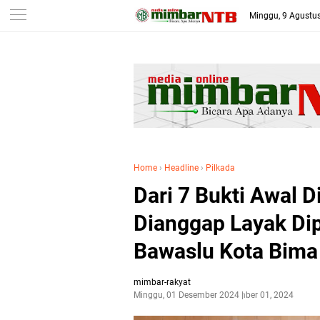
-->
Minggu, 9 Agustu
Home
›
Headline
›
Pilkada
Dari 7 Bukti Awal 
Dianggap Layak Dip
Bawaslu Kota Bima
mimbar-rakyat
Minggu, 01 Desember 2024
Desember 01, 2024