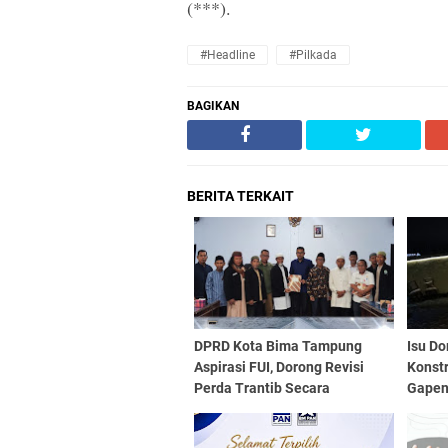
(***).
#Headline
#Pilkada
BAGIKAN
BERITA TERKAIT
DPRD Kota Bima Tampung
Isu D
Aspirasi FUI, Dorong Revisi
Konst
Perda Trantib Secara
Gapen
Komprehensif
Pemen
Atura