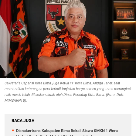
Sekretaris Gapensi Kota Bima, juga Ketua PP Kota Bima, Angga Taher, saat
memberikan keterangan pers terkait lonjakan harga semen yang terus merangkak
naik meski telah dilakukan sidak oleh Dinas Perindag Kota Bima. (Foto: Dok.
MIMBARNTB).
BACA JUGA
Disnakertrans Kabupaten Bima Bekali Siswa SMKN 1 Wera