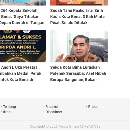
 264 Kepala Sekolah,
Sudah Tahu Risiko, Istri Sirih
 Bima: "Saya Titipkan
Kadis Kota Bima: 3 Kali Minta
Depan Daerah di Tangan
Pisah Selalu Ditolak
 Andri L Ukir Prestasi,
Sekda Kota Bima Luruskan
mbahkan Medali Perak
Polemik Serasuba: Aset Hibah
ntuk Kota Bima di
Berupa Bangunan, Bukan
ov NTB XII 2026
Tanah
Tentang
Redaksi
Pedoman
Iklan
Discalimer
Copyright ©
2026
Media Online MIMBAR NTB