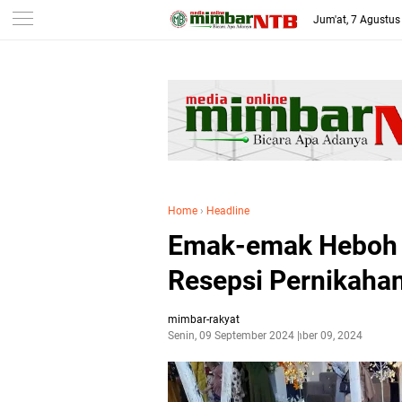
-->
Jum'at, 7 Agustus
Home
›
Headline
Emak-emak Heboh S
Resepsi Pernikaha
mimbar-rakyat
Senin, 09 September 2024
September 09, 2024