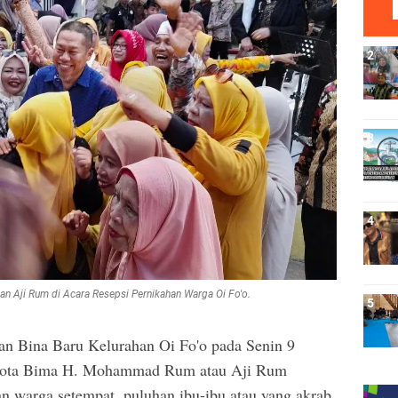
n Aji Rum di Acara Resepsi Pernikahan Warga Oi Fo'o.
gan Bina Baru Kelurahan Oi Fo'o pada Senin 9
 Kota Bima H. Mohammad Rum atau Aji Rum
n warga setempat, puluhan ibu-ibu atau yang akrab