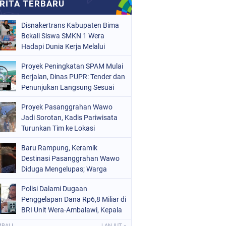
Disnakertrans Kabupaten Bima
Bekali Siswa SMKN 1 Wera
Hadapi Dunia Kerja Melalui
Bimbingan Jabatan
Proyek Peningkatan SPAM Mulai
Berjalan, Dinas PUPR: Tender dan
Penunjukan Langsung Sesuai
Aturan
Proyek Pasanggrahan Wawo
Jadi Sorotan, Kadis Pariwisata
Turunkan Tim ke Lokasi
Baru Rampung, Keramik
Destinasi Pasanggrahan Wawo
Diduga Mengelupas; Warga
Soroti Kualitas Proyek Rp219,7
Polisi Dalami Dugaan
Juta
Penggelapan Dana Rp6,8 Miliar di
BRI Unit Wera-Ambalawi, Kepala
Unit Bantah Tudingan Kuasa
MBALI
LANJUT »