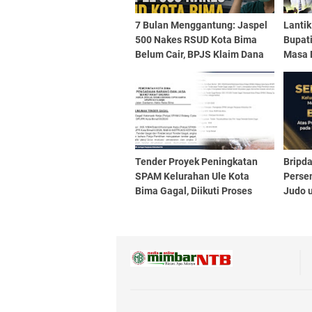
7 Bulan Menggantung: Jaspel
Lantik
500 Nakes RSUD Kota Bima
Bupati
Belum Cair, BPJS Klaim Dana
Masa 
Sudah Ditransfer
Anda"
Tender Proyek Peningkatan
Bripda
SPAM Kelurahan Ule Kota
Perse
Bima Gagal, Diikuti Proses
Judo u
Penunjukan Langsung
Porpr